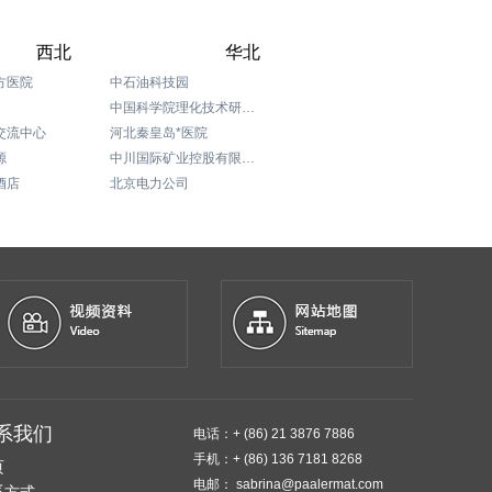
西北
华北
方医院
中石油科技园
中国科学院理化技术研究所
交流中心
河北秦皇岛*医院
源
中川国际矿业控股有限公司
酒店
北京电力公司
伯尔曼环球酒店
青海县政府办公楼
北京煤炭科学研究总院
北京海淀西钓鱼台花园写字楼
宁夏国际交流中心
神舟租车
SOHO世纪大道项目部
北京嘉里中心商场
北京Jw万豪
新西兰恒天然牧场
系我们
电话：+ (86) 21 3876 7886
北京智选假日酒店
手机：+ (86) 136 7181 8268
北京美高美酒店
页
电邮： sabrina@paalermat.com
北京珠三角JW万豪酒店