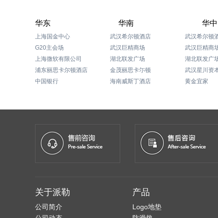
华东
华南
华中
上海国金中心
武汉希尔顿酒店
武汉希尔顿
G20主会场
武汉巨精商场
武汉巨精商
上海微软有限公司
湖北联发广场
湖北联发广
浦东丽思卡尔顿酒店
金茂丽思卡尓顿
中国银行
海南威斯丁酒店
黄金宜家
上海国际会议中心
三亚凤凰岛
湖北逸林希
上海迪士尼度假区
深圳人人乐集团
武汉国际广
上海苹果研发中心
佛山富晖工厂大厦
郑州喜来登
上海浦东文华东方酒店
东莞大和化成汽车零配件有限公司
衡阳君雅洲
上海浦东嘉里中心
东莞市维也娜酒店
中国储备粮管理总公司
三亚格林豪泰酒店
长沙瑞吉酒
恒大集团
海南琼海博鳌大酒店
上海威尔士健身有限公司
深圳海岸城购物中心
厦门鸿星尔克总部
海南三亚山海天酒店
关于派勒
产品
华东师范大学
海口远大购物中心有限公司
范思哲Versace专卖店
福州东二环泰禾广场
公司简介
Logo地垫
上海海关
星巴克