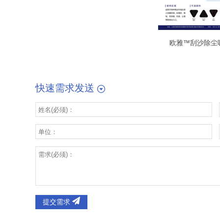
欧雅™刮沙除尘
快速需求发送
提交需求