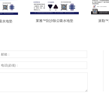
莱雅™刮沙除尘吸水地垫
派勒™
吸水地垫