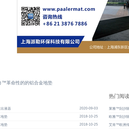
鲁™革命性的的铝合金地垫
热门阅
2020-09-03
液出液器
莱雅™刮沙
2018-10-25
水地垫
欧雅™刮沙
2018-10-25
水地垫
艾肯™欧洲