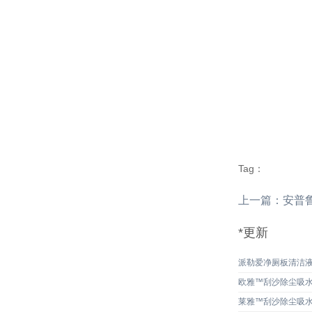
Tag：
上一篇：
安普
*更新
派勒爱净厕板清洁
欧雅™刮沙除尘吸
莱雅™刮沙除尘吸