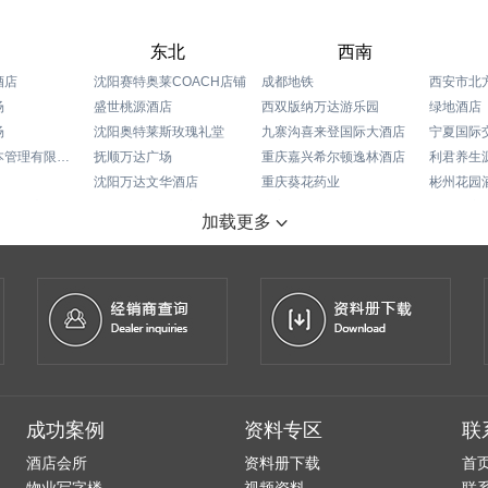
东北
西南
酒店
沈阳赛特奥莱COACH店铺
成都地铁
西安市北
场
盛世桃源酒店
西双版纳万达游乐园
绿地酒店
场
沈阳奥特莱斯玫瑰礼堂
九寨沟喜来登国际大酒店
宁夏国际
武汉星川资本管理有限公司
抚顺万达广场
重庆嘉兴希尔顿逸林酒店
利君养生
沈阳万达文华酒店
重庆葵花药业
彬州花园
尔顿酒店
黑龙江佳木斯国宾馆
东方国际广场
乌鲁木齐
加载更多
场
锦州喜来登酒店
重庆希尔顿逸林酒店
酒店
宏孚大厦
重庆凯宾斯基酒店
际酒店
沈阳龙之梦购物中心
重庆丽笙酒店
长沙时代奥特莱斯购物中心
长春尚科美后勤服务有限公司
首座万豪
店
锦州会展中心
成都帝盛君豪酒店
筷道餐饮集团
成都瑞吉酒店
丹东万达嘉华酒店
成都环球洲际酒店
长白山智选假日酒店
成都丽思卡尔顿酒店
成功案例
资料专区
联
长白山万达宜必思酒店
成都一汽大众
鞍山美景海鲜酒店
重庆会展中心
酒店会所
资料册下载
首
重庆万州希尔顿酒店