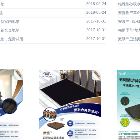
2018-05-24
斗垫
维雅刮砂吸
2018-05-24
垫
安普鲁™革
2017-10-31
用型室内地垫
安波™ -疏
2017-10-31
的铝合金地垫
梅雨季节*地
2017-10-31
地垫，免费试用
派勒™卫洁