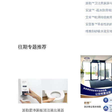
派勒™卫洁男厕尿
安波™ -疏水防滑地
艾肯™欧洲传统耐
安普鲁™革命性的
维雅刮砂吸水迎宾
往期专题推荐
派勒爱净厕板清洁液出液器